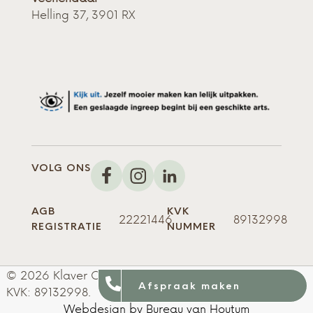
Helling 37, 3901 RX
VOLG ONS
AGB
KVK
22221446
89132998
REGISTRATIE
NUMMER
© 2026 Klaver Cosmetics AGB-registratie: 22221446.
Afspraak maken
KVK: 89132998.
Webdesign by Bureau van Houtum