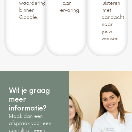
waardering
jaar
luisteren
binnen
ervaring.
met
Google.
aandacht
naar
jouw
wensen.
Wil je graag
meer
informatie?
Maak dan een
afspraak voor een
consult of neem