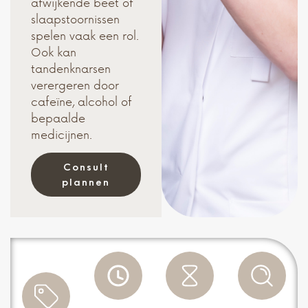
afwijkende beet of
slaapstoornissen
spelen vaak een rol.
Ook kan
tandenknarsen
verergeren door
cafeïne, alcohol of
bepaalde
medicijnen.
Consult
plannen