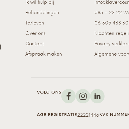
Ik wil hulp bij
info@klavercosm
Behandelingen
085 – 22 22 2
Tarieven
06 305 438 30
Over ons
Klachten regel
Contact
Privacy verklar
!
Afspraak maken
Algemene voo
VOLG ONS
22221446
KVK NUMME
AGB REGISTRATIE