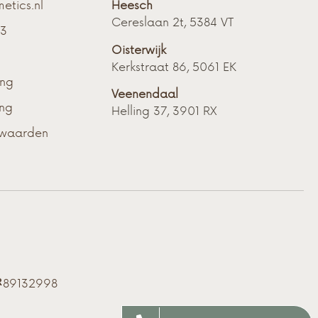
etics.nl
Heesch
Cereslaan 2t, 5384 VT
33
Oisterwijk
Kerkstraat 86, 5061 EK
ing
Veenendaal
ing
Helling 37, 3901 RX
rwaarden
89132998
R